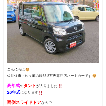
こんにちは
佐世保市・佐々町の軽39.8万円専門店ハートカーです
高年式
タント
の
が入りました
26年式
になります
両側スライドドア
なので