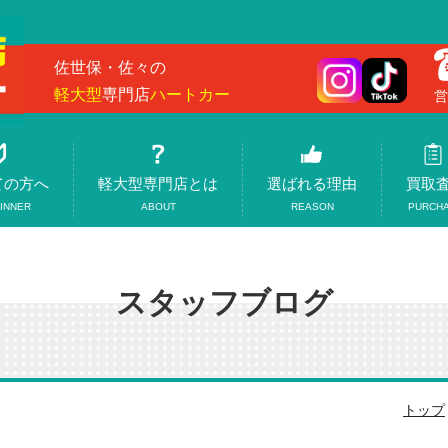
佐世保・佐々の
軽大型
専門店
ハートカー
営
ての方へ
軽大型専門店とは
選ばれる理由
買取
INNER
ABOUT
REASON
PURCH
スタッフブログ
トップ