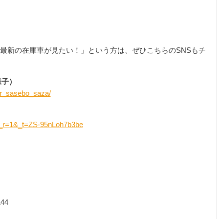
最新の在庫車が見たい！」という方は、ぜひこちらのSNSもチ
様子）
ar_sasebo_saza/
r?_r=1&_t=ZS-95nLoh7b3be
44